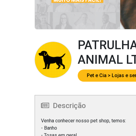
PATRULHA
ANIMAL L
Pet e Cia
Lojas e se
Descrição
Venha conhecer nosso pet shop, temos:
- Banho
- Tosas em geral