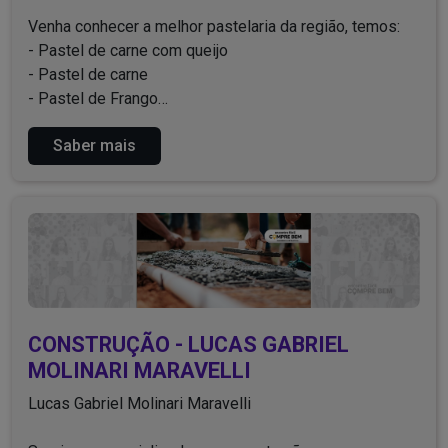
Venha conhecer a melhor pastelaria da região, temos:
- Pastel de carne com queijo
- Pastel de carne
- Pastel de Frango
- Pastel de bauru
Saber mais
- Pastel de pizza
- Pastel de carne seca
- Pastel de queijo
- Pastel de calabresa
- Pastel de chocolate
- Pastel de morango
- Caldo de cana
- Refrigerantes
- Sucos
CONSTRUÇÃO - LUCAS GABRIEL
MOLINARI MARAVELLI
Esperamos por você!
Lucas Gabriel Molinari Maravelli