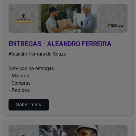
ENTREGAS - ALEANDRO FERREIRA
Aleandro Ferreira de Souza
Serviços de entregas
- Malotes
- Compras
- Pedidos
- Encomendas
Saber mais
- Fretes
- Pacotes
- Transportes.
Entre em contato!