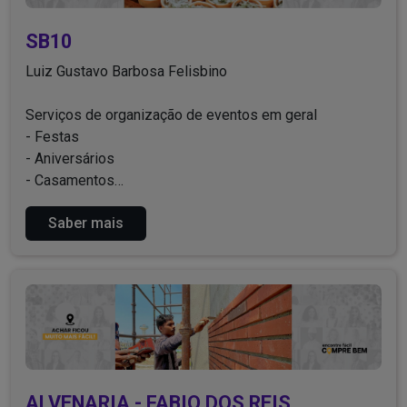
SB10
Luiz Gustavo Barbosa Felisbino
Serviços de organização de eventos em geral
- Festas
- Aniversários
- Casamentos
- Noivados
Saber mais
- Chá de bebê
- Reuniões
- Corporativo
- Shows e etc
Entre em contato conosco!
ALVENARIA - FABIO DOS REIS