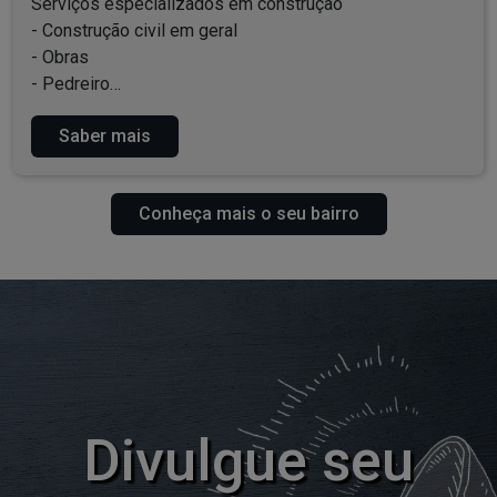
Serviços especializados em construção
- Construção civil em geral
- Obras
- Pedreiro
- Instalação e manutenção
Saber mais
- Serviços residenciais, prediais e comerciais
- Pinturas
- Projetos
Conheça mais o seu bairro
- Infraestrutura
- Pontes, viadutos e túneis
Entre em contato para saber mais!
Divulgue seu