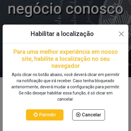
negócio conosco
Inscreva-se
Habilitar a localização
Para uma melhor experiência em nosso
site, habilite a localização no seu
navegador
Após clicar no botão abaixo, você deverá clicar em permitir
na notificação que irá receber. Caso tenha bloqueado
anteriormente, deverá mudar a configuração para permitir.
CURSOS GRATUITOS
Se não desejar habilitar essa função, é só clicar em
cancelar.
Permitir
Cancelar
O ITI - Instituto Tecnológico Inovação do grupo Impacta,
oferece gratuitamente o projeto Transformando Vidas, são