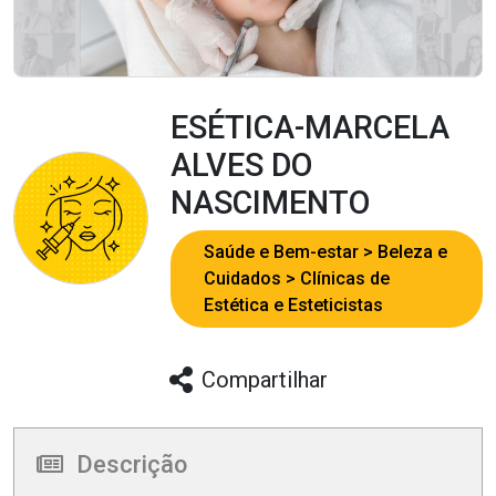
ESÉTICA-MARCELA
ALVES DO
NASCIMENTO
Saúde e Bem-estar
Beleza e
Cuidados
Clínicas de
Estética e Esteticistas
Compartilhar
Descrição